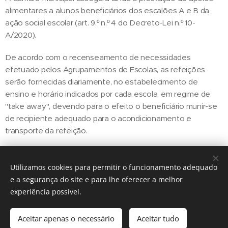
alimentares a alunos beneficiários dos escalões A e B da
ação social escolar (art. 9.º n.º 4 do Decreto-Lei n.º 10-
A/2020).
De acordo com o recenseamento de necessidades
efetuado pelos Agrupamentos de Escolas, as refeições
serão fornecidas diariamente, no estabelecimento de
ensino e horário indicados por cada escola, em regime de
"take away", devendo para o efeito o beneficiário munir-se
de recipiente adequado para o acondicionamento e
transporte da refeição.
Utilizamos cookies para permitir o funcionamento adequado
Share
e a segurança do site e para lhe oferecer a melhor
experiência possível.
Aceitar apenas o necessário
Aceitar tudo