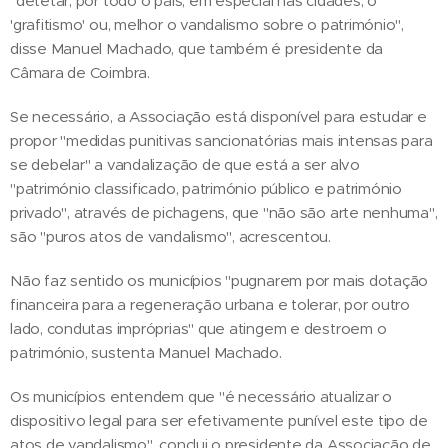
"detetar, por todo o país, em especial nas cidades, o
'grafitismo' ou, melhor o vandalismo sobre o património",
disse Manuel Machado, que também é presidente da
Câmara de Coimbra.
Se necessário, a Associação está disponível para estudar e
propor "medidas punitivas sancionatórias mais intensas para
se debelar" a vandalização de que está a ser alvo
"património classificado, património público e património
privado", através de pichagens, que "não são arte nenhuma",
são "puros atos de vandalismo", acrescentou.
Não faz sentido os municípios "pugnarem por mais dotação
financeira para a regeneração urbana e tolerar, por outro
lado, condutas impróprias" que atingem e destroem o
património, sustenta Manuel Machado.
Os municípios entendem que "é necessário atualizar o
dispositivo legal para ser efetivamente punível este tipo de
atos de vandalismo", conclui o presidente da Associação de