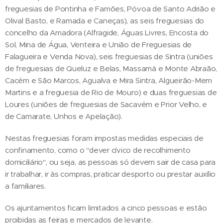
freguesias de Pontinha e Famões, Póvoa de Santo Adrião e
Olival Basto, e Ramada e Caneças), as seis freguesias do
concelho da Amadora (Alfragide, Águas Livres, Encosta do
Sol, Mina de Água, Venteira e União de Freguesias de
Falagueira e Venda Nova), seis freguesias de Sintra (uniões
de freguesias de Queluz e Belas, Massamá e Monte Abraão,
Cacém e São Marcos, Agualva e Mira Sintra, Algueirão-Mem
Martins e a freguesia de Rio de Mouro) e duas freguesias de
Loures (uniões de freguesias de Sacavém e Prior Velho, e
de Camarate, Unhos e Apelação).
Nestas freguesias foram impostas medidas especiais de
confinamento, como o "dever cívico de recolhimento
domiciliário", ou seja, as pessoas só devem sair de casa para
ir trabalhar, ir às compras, praticar desporto ou prestar auxílio
a familiares.
Os ajuntamentos ficam limitados a cinco pessoas e estão
proibidas as feiras e mercados de levante.