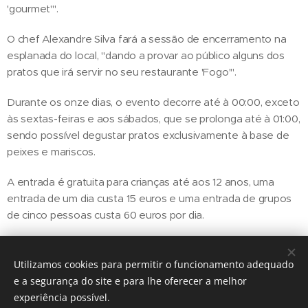
'gourmet'".
O chef Alexandre Silva fará a sessão de encerramento na
esplanada do local, "dando a provar ao público alguns dos
pratos que irá servir no seu restaurante 'Fogo'".
Durante os onze dias, o evento decorre até à 00:00, exceto
às sextas-feiras e aos sábados, que se prolonga até à 01:00,
sendo possível degustar pratos exclusivamente à base de
peixes e mariscos.
A entrada é gratuita para crianças até aos 12 anos, uma
entrada de um dia custa 15 euros e uma entrada de grupos
de cinco pessoas custa 60 euros por dia.
Utilizamos cookies para permitir o funcionamento adequado
Share
e a segurança do site e para lhe oferecer a melhor
experiência possível.