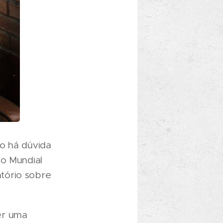
ão há dúvida
ão Mundial
tório sobre
er uma