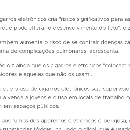
garros eletrónicos cria "riscos significativos para 
rque pode alterar o desenvolvimento do feto", di
também aumenta o risco de se contrair doenças ca
ítima de complicações pulmonares, acrescenta.
o diz ainda que os cigarros eletrónicos "colocam 
idores e aqueles que não os usam".
 que o uso de cigarros eletrónicos seja supervisi
a a venda a jovens e o uso em locais de trabalho c
 em espaços públicos.
 aos fumos dos aparelhos eletrónicos é perigosa,
substâncias tóxicas, incluindo o glicol, que é usad