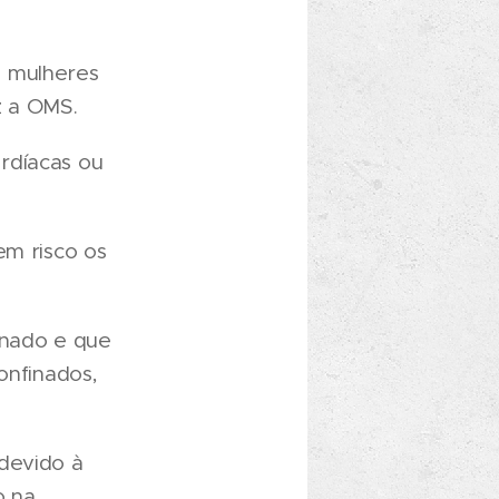
as mulheres
z a OMS.
rdíacas ou
em risco os
onado e que
onfinados,
 devido à
o na