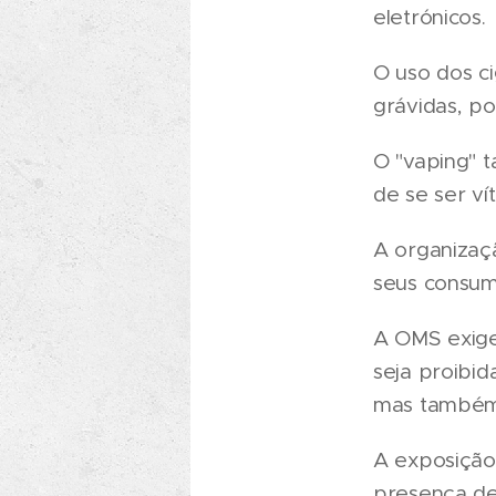
eletrónicos.
O uso dos ci
grávidas, po
O "vaping" 
de se ser v
A organizaçã
seus consum
A OMS exige
seja proibid
mas também
A exposição
presença de 