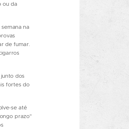
o ou da
da semana na
provas
ar de fumar.
cigarros
 junto dos
is fortes do
olve-se até
 longo prazo"
os