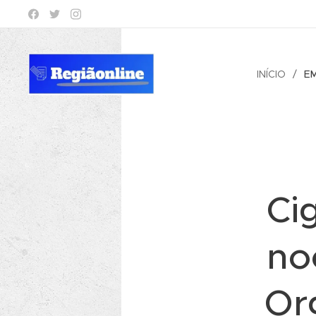
INÍCIO
E
Ci
no
Or