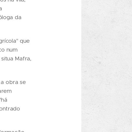
a
óloga da
grícola" que
ico num
situa Mafra,
 a obra se
rarem
"há
contrado