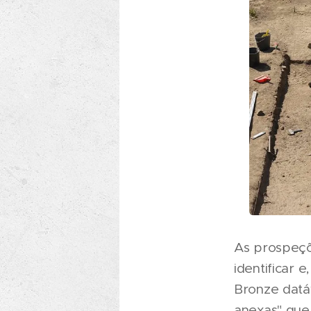
As prospeçõ
identificar 
Bronze datáv
anexas" que,