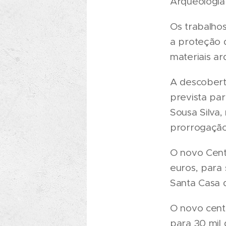
Arqueologia
Os trabalho
a proteção 
materiais ar
A descobert
prevista par
Sousa Silva,
prorrogaçã
O novo Cent
euros, para 
Santa Casa d
O novo cent
para 30 mil 