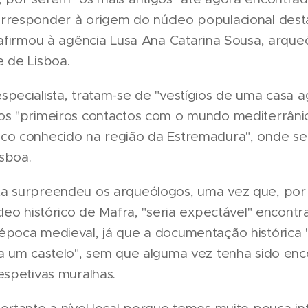
rresponder à origem do núcleo populacional dest
 afirmou à agência Lusa Ana Catarina Sousa, arque
 de Lisboa.
pecialista, tratam-se de "vestígios de uma casa a
os "primeiros contactos com o mundo mediterrân
co conhecido na região da Estremadura", onde se 
isboa.
a surpreendeu os arqueólogos, uma vez que, por
cleo histórico de Mafra, "seria expectável" encont
época medieval, já que a documentação histórica 
 a um castelo", sem que alguma vez tenha sido en
espetivas muralhas.