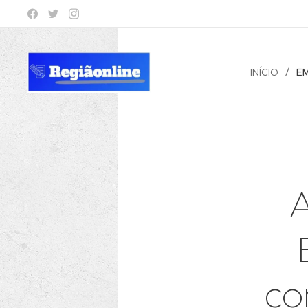
INÍCIO
E
A
co