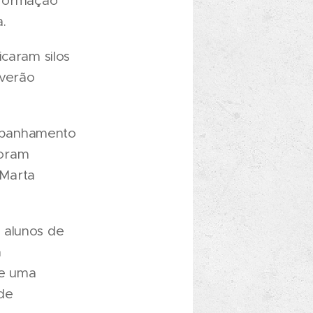
nformação
.
icaram silos
everão
mpanhamento
foram
 Marta
 alunos de
a
de uma
de