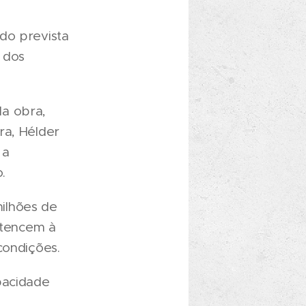
do prevista
 dos
da obra,
ra, Hélder
 a
.
ilhões de
ertencem à
condições.
pacidade