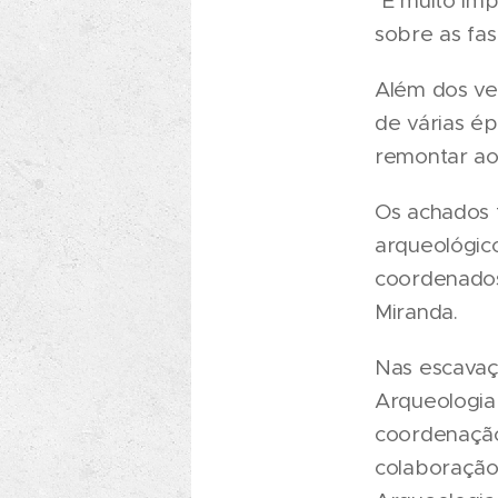
"É muito im
sobre as fas
Além dos ves
de várias ép
remontar aos
Os achados 
arqueológic
coordenados
Miranda.
Nas escavaç
Arqueologia 
coordenação
colaboração