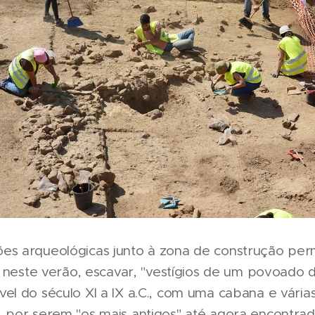
es arqueológicas junto à zona de construção per
e, neste verão, escavar, "vestígios de um povoado 
el do século XI a IX a.C., com uma cabana e várias
 por serem "os mais antigos" até agora encontrado