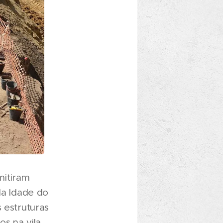
mitiram
da Idade do
 estruturas
s na vila,