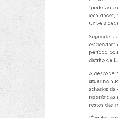
"poderão co
localidade",
Universidade
Segundo a es
evidenciam 
período pou
distrito de L
A descobert
situar no nú
achados da 
referências
restos das r