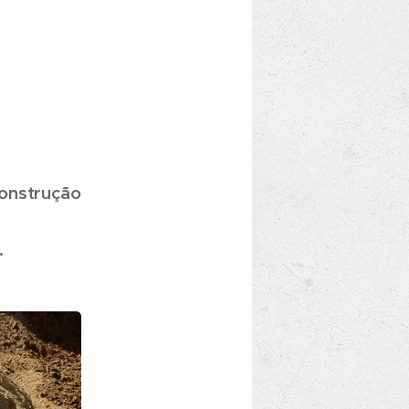
construção
a
.