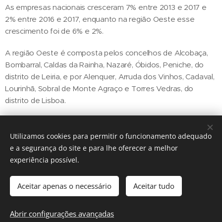
As empresas nacionais cresceram 7% entre 2013 e 2017 e
2% entre 2016 e 2017, enquanto na região Oeste esse
crescimento foi de 6% e 2%.
A região Oeste é composta pelos concelhos de Alcobaça,
Bombarral, Caldas da Rainha, Nazaré, Óbidos, Peniche, do
distrito de Leiria, e por Alenquer, Arruda dos Vinhos, Cadaval,
Lourinhã, Sobral de Monte Agraço e Torres Vedras, do
distrito de Lisboa.
Utilizamos cookies para permitir o funcionamento adequado
Share
e a segurança do site e para lhe oferecer a melhor
experiência possível.
Aceitar apenas o necessário
Aceitar tudo
Regiãonline | 2018 | Lisboa
Abrir configurações avançadas
Cookies