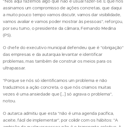
"Nós aqui fazemos algo que não é usual fazer-se. É que nós
assinamos um compromisso de ações concretas, que daqui
a muito pouco tempo vamos discutir, vamos dar visibilidade,
vamos avaliar e vamos poder mostrar às pessoas", reforçou,
por seu turno, o presidente da câmara, Fernando Medina
(PS).
O chefe do executivo municipal defendeu que é "obrigação"
das empresas e da autarquia levantar e identificar
problemas, mas também de construir os meios para os
ultrapassar.
"Porque se nós só identificamos um problema e não
traduzimos a ação concreta, o que nós criamos muitas
vezes é uma ansiedade que [...] só agrava o problema",
notou.
O autarca admitiu que esta "não é uma agenda pacífica,
aceite, fácil de implementar", por colidir com os hábitos: "A
ambição de qualquer pessoa não é o transporte coletivo. A