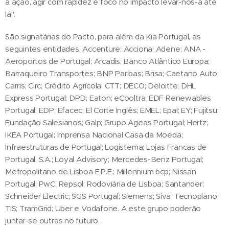
a ação, agir com rapidez e foco no impacto levar-nos-á até
lá".
São signatárias do Pacto, para além da Kia Portugal, as
seguintes entidades: Accenture; Acciona; Adene; ANA -
Aeroportos de Portugal; Arcadis; Banco Atlântico Europa;
Barraqueiro Transportes; BNP Paribas; Brisa; Caetano Auto;
Carris; Circ; Crédito Agrícola; CTT; DECO; Deloitte; DHL
Express Portugal; DPD; Eaton; eCooltra; EDF Renewables
Portugal; EDP; Efacec; El Corte Inglês; EMEL; Epal; EY; Fujitsu;
Fundação Salesianos; Galp; Grupo Ageas Portugal; Hertz;
IKEA Portugal; Imprensa Nacional Casa da Moeda;
Infraestruturas de Portugal; Logistema; Lojas Francas de
Portugal, S.A.; Loyal Advisory; Mercedes-Benz Portugal;
Metropolitano de Lisboa E.P.E.; Millennium bcp; Nissan
Portugal; PwC; Repsol; Rodoviária de Lisboa; Santander;
Schneider Electric; SGS Portugal; Siemens; Siva; Tecnoplano;
TIS; TramGrid; Uber e Vodafone. A este grupo poderão
juntar-se outras no futuro.