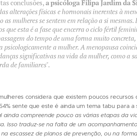
stas conclusões,
a
psicóloga Filipa Jardim da 
as alterações físicas e hormonais inerentes à m
o as mulheres se sentem em relação a si mesmas.
s que esta é a fase que encerra o ciclo fértil femi
passagem do tempo de uma forma muito concreta, 
la psicologicamente a mulher. A menopausa coin
anças significativas na vida da mulher, como a sa
rda de familiares".
mulheres considera que existem poucos recursos d
4% sente que este é ainda um tema tabu para a s
l ainda compreende pouco as várias etapas da vi
a. Isso traduz-se na falta de um acompanhamento p
na escassez de planos de prevenção, ou na forma