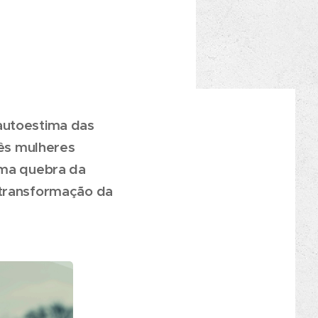
autoestima das
ês mulheres
uma quebra da
 transformação da