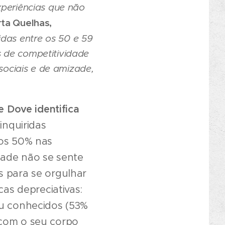
xperiências que não
ta Quelhas,
idas entre os 50 e 59
 de competitividade
 sociais e de amizade,
e Dove identifica
inquiridas
 os 50% nas
dade não se sente
 para se orgulhar
as depreciativas:
ou conhecidos (53%
 com o seu corpo