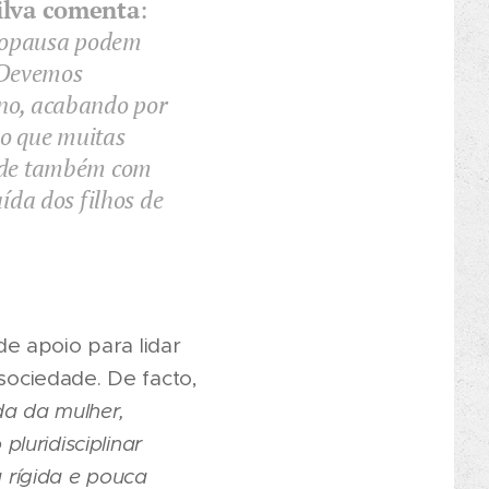
Silva comenta
:
enopausa podem
 Devemos
nino, acabando por
o que muitas
cide também com
ída dos filhos de
e apoio para lidar
ociedade. De facto,
da da mulher,
luridisciplinar
 rígida e pouca