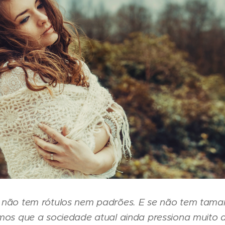
a não tem rótulos nem padrões. E se não tem tam
imos que a sociedade atual ainda pressiona muito