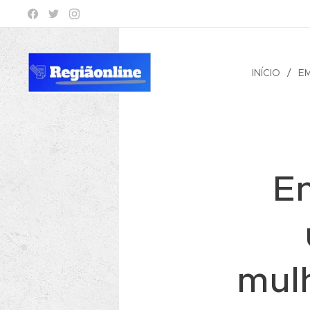
INÍCIO
E
En
mul