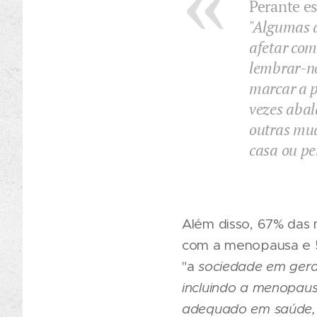
Perante e
"Algumas d
afetar com
lembrar-no
marcar a 
vezes aba
outras mud
casa ou pe
Além disso, 67% das 
com a menopausa e 5
"a
sociedade em gera
incluindo a menopaus
adequado em saúde, 