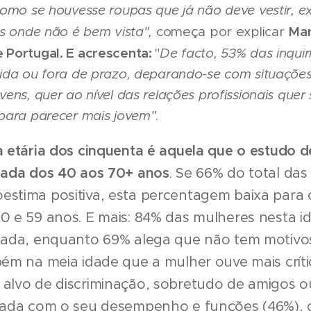
como se houvesse roupas que já não deve vestir, e
Mar
es onde não é bem vista",
começa por explicar
 Portugal. E acrescenta:
"
De
facto, 53% das inquir
ida ou fora de prazo, deparando-se com situações
ens, quer ao nível das relações profissionais quer
para parecer mais jovem"
.
a etária dos cinquenta é aquela que o estudo d
izada dos 40 aos 70+ anos
. Se 66% do total das 
estima positiva, esta percentagem baixa para
0 e 59 anos. E mais: 84% das mulheres nesta i
izada, enquanto 69% alega que não tem motivos
bém na meia idade que a mulher ouve mais crític
 alvo de discriminação, sobretudo de amigos 
onada com o seu desempenho e funções (46%),