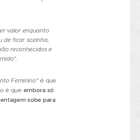
er valor enquanto
 de ficar sozinha,
não reconhecidos e
imido"
.
ento Feminino"
é que
embora só
so é que
rcentagem sobe para