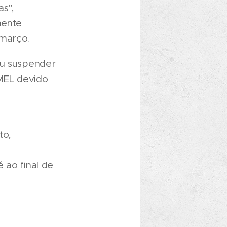
as",
mente
 março.
iu suspender
MEL devido
to,
s
 ao final de