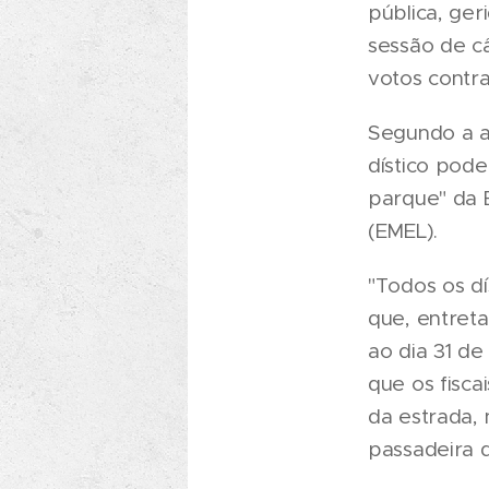
pública, ger
sessão de c
votos contr
Segundo a a
dístico pod
parque" da 
(EMEL).
"Todos os dí
que, entret
ao dia 31 d
que os fisca
da estrada,
passadeira 