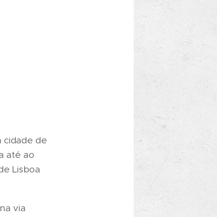
a cidade de
a até ao
 de Lisboa
na via