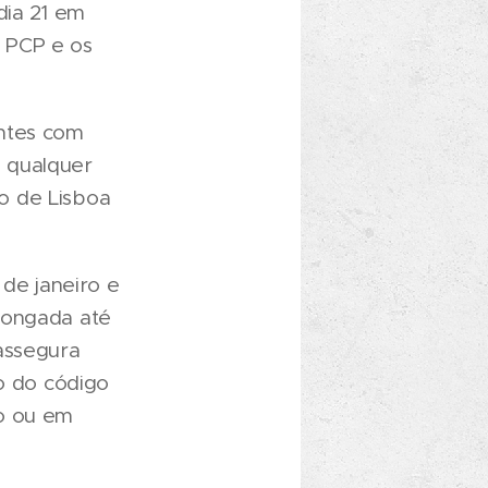
dia 21 em
 PCP e os
entes com
 qualquer
o de Lisboa
 de janeiro e
longada até
assegura
to do código
io ou em