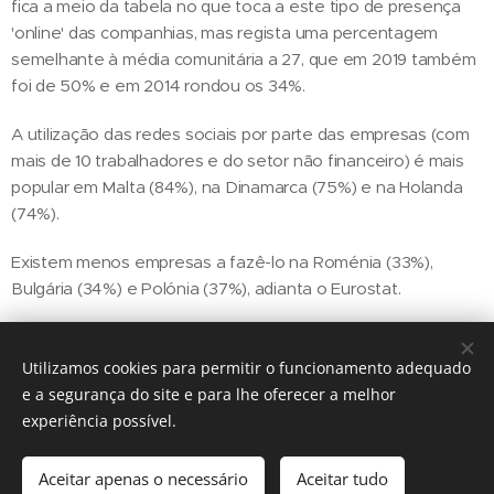
fica a meio da tabela no que toca a este tipo de presença
'online' das companhias, mas regista uma percentagem
semelhante à média comunitária a 27, que em 2019 também
foi de 50% e em 2014 rondou os 34%.
A utilização das redes sociais por parte das empresas (com
mais de 10 trabalhadores e do setor não financeiro) é mais
popular em Malta (84%), na Dinamarca (75%) e na Holanda
(74%).
Existem menos empresas a fazê-lo na Roménia (33%),
Bulgária (34%) e Polónia (37%), adianta o Eurostat.
Utilizamos cookies para permitir o funcionamento adequado
Share
e a segurança do site e para lhe oferecer a melhor
experiência possível.
Aceitar apenas o necessário
Aceitar tudo