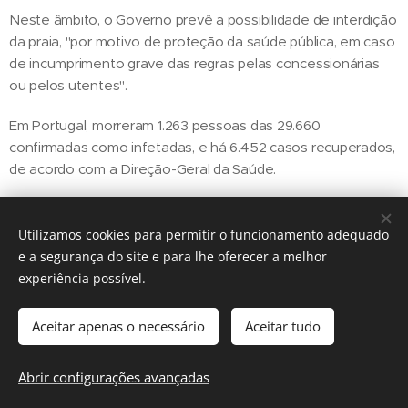
Neste âmbito, o Governo prevê a possibilidade de interdição
da praia, "por motivo de proteção da saúde pública, em caso
de incumprimento grave das regras pelas concessionárias
ou pelos utentes".
Em Portugal, morreram 1.263 pessoas das 29.660
confirmadas como infetadas, e há 6.452 casos recuperados,
de acordo com a Direção-Geral da Saúde.
Utilizamos cookies para permitir o funcionamento adequado
Share
e a segurança do site e para lhe oferecer a melhor
experiência possível.
Aceitar apenas o necessário
Aceitar tudo
Regiãonline | 2018 | Lisboa
Abrir configurações avançadas
Cookies