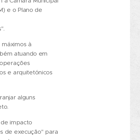
m a Câmara Municipal
DM) e o Plano de
".
s máximos à
ambém atuando em
s operações
os e arquitetónicos
anjar alguns
to.
o de impacto
es de execução" para