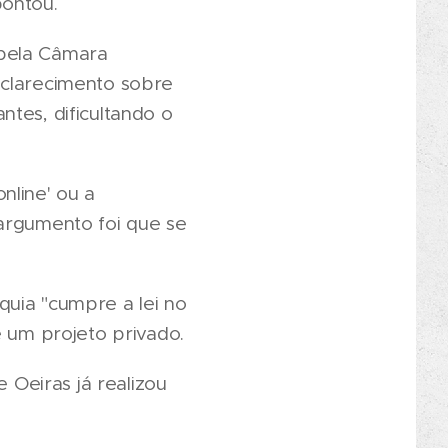
pontou.
 pela Câmara
sclarecimento sobre
tes, dificultando o
nline' ou a
 argumento foi que se
quia "cumpre a lei no
e um projeto privado.
e Oeiras já realizou