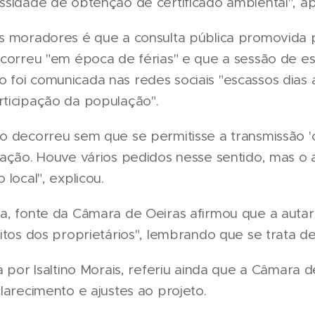
ssidade de obtenção de certificado ambiental", a
os moradores é que a consulta pública promovida
ocorreu "em época de férias" e que a sessão de e
foi comunicada nas redes sociais "escassos dias an
ticipação da população".
o decorreu sem que se permitisse a transmissão 'o
vação. Houve vários pedidos nesse sentido, mas o
 local", explicou.
a, fonte da Câmara de Oeiras afirmou que a autar
itos dos proprietários", lembrando que se trata d
a por Isaltino Morais, referiu ainda que a Câmara d
larecimento e ajustes ao projeto.