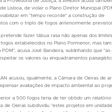
a à Provedoria de Justiça, a AMEAN acusa també
o de Lisboa, de violar o Plano Diretor Municipal (P
viabilizar em "tempo recorde" a construção de
s com o triplo de fogos anteriormente previstos
pretende fazer tábua rasa não apenas dos limite
 fogos estabelecidos no Plano Pormenor, mas t
ao PDM", acusa José Bandeira, sublinhando que "a
espeitar os valores ou enquadramentos paisagístic
N acusou, igualmente, a Câmara de Oeiras de arr
dispensar avaliações de impacto ambiental ao proje
rior a 500 fogos teria de ter obtido um relatóri
a de Oeiras subdividiu "estes projetos em unidad