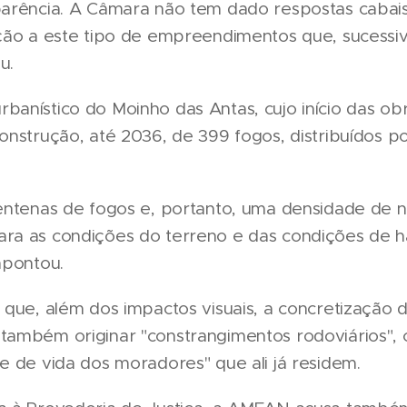
arência. A Câmara não tem dado respostas cabais
ção a este tipo de empreendimentos que, sucessi
u.
anístico do Moinho das Antas, cujo início das obr
onstrução, até 2036, de 399 fogos, distribuídos p
entenas de fogos e, portanto, uma densidade de n
a as condições do terreno e das condições de ha
apontou.
 que, além dos impactos visuais, a concretização 
ambém originar "constrangimentos rodoviários", 
e de vida dos moradores" que ali já residem.