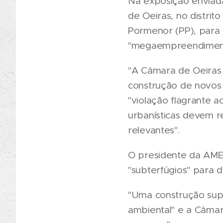
Na exposição enviad
de Oeiras, no distrit
Pormenor (PP), para 
"megaempreendimento
"A Câmara de Oeiras 
construção de novos
"violação flagrante 
urbanísticas devem r
relevantes".
O presidente da AMEA
"subterfúgios" para 
"Uma construção supe
ambiental" e a Câmar