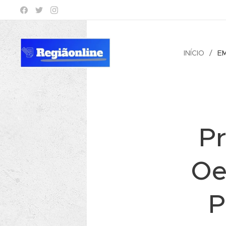
INÍCIO
E
Pr
Oe
P